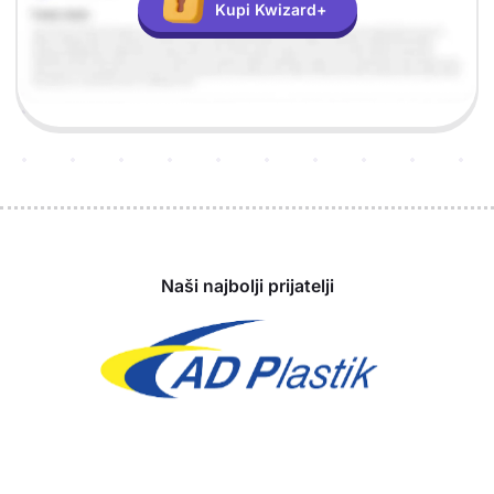
Kupi Kwizard+
Sponzori
Naši najbolji prijatelji