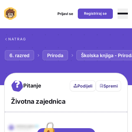
Registriraj se
Prijavi se
Preskoči na sadržaj
NATRAG
6. razred
Priroda
Školska knjiga - Prirod
?
Pitanje
Podijeli
Spremi
Životna zajednica
Objašnjenje
Odgovor