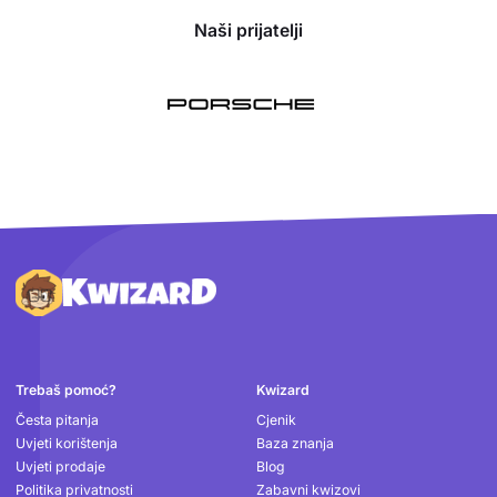
Naši prijatelji
Podnožje
Trebaš pomoć?
Kwizard
Česta pitanja
Cjenik
Uvjeti korištenja
Baza znanja
Uvjeti prodaje
Blog
Politika privatnosti
Zabavni kwizovi