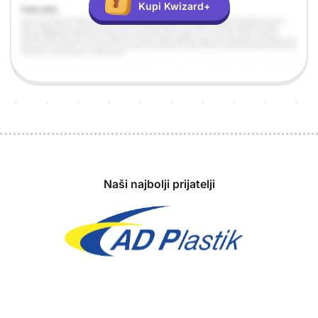
Kupi Kwizard+
Sponzori
Naši najbolji prijatelji