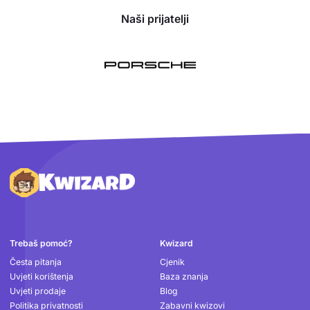
Naši prijatelji
Podnožje
Trebaš pomoć?
Kwizard
Česta pitanja
Cjenik
Uvjeti korištenja
Baza znanja
Uvjeti prodaje
Blog
Politika privatnosti
Zabavni kwizovi