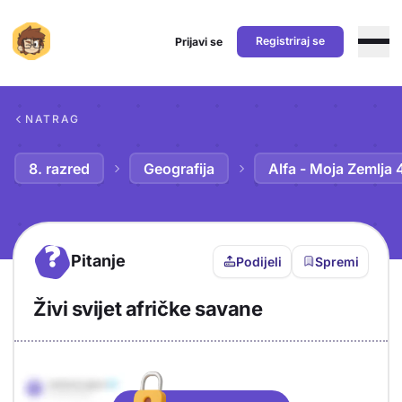
Registriraj se
Prijavi se
Preskoči na sadržaj
NATRAG
8. razred
Geografija
Alfa - Moja Zemlja 
?
Pitanje
Podijeli
Spremi
Živi svijet afričke savane
Objašnjenje
Odgovor