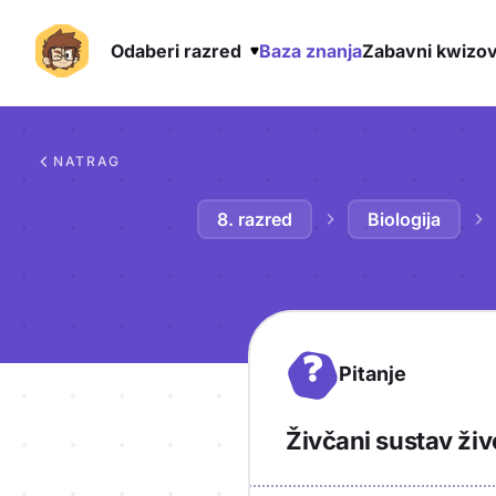
Odaberi razred
Baza znanja
Zabavni kwizov
Preskoči na sadržaj
NATRAG
8. razred
Biologija
?
Pitanje
Živčani sustav živ