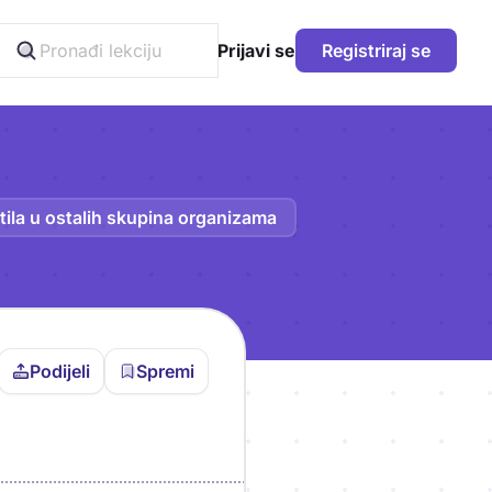
Prijavi se
Registriraj se
etila u ostalih skupina organizama
Podijeli
Spremi
vljen da bi pohranio
icu!