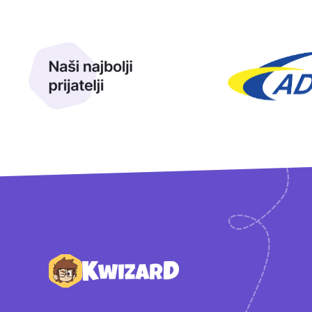
Naši najbolji prijatelji
Naši prijatelji
Podnožje