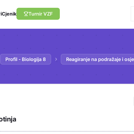
i
Cjenik
Turnir VZF
Profil - Biologija 8
Reagiranje na podražaje i osj
Trebaš biti prija
otinja
sadržaj u bilježn