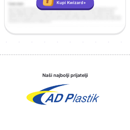
Kupi Kwizard+
Sponzori
Naši najbolji prijatelji