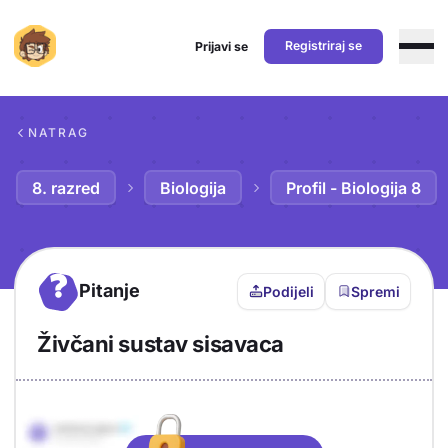
Registriraj se
Prijavi se
Preskoči na sadržaj
NATRAG
8. razred
Biologija
Profil - Biologija 8
?
Pitanje
Podijeli
Spremi
Živčani sustav sisavaca
Objašnjenje
Odgovor