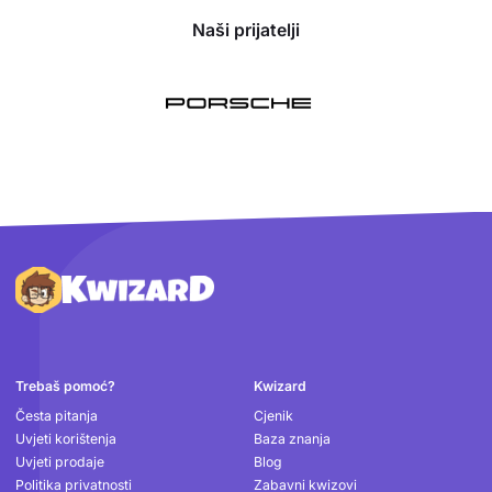
Naši prijatelji
Podnožje
Trebaš pomoć?
Kwizard
Česta pitanja
Cjenik
Uvjeti korištenja
Baza znanja
Uvjeti prodaje
Blog
Politika privatnosti
Zabavni kwizovi