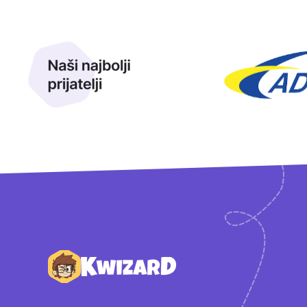
Naši najbolji prijatelji
Naši prijatelji
Podnožje