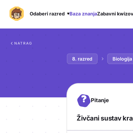
Odaberi razred
Baza znanja
Zabavni kwizov
Preskoči na sadržaj
NATRAG
8. razred
Biologija
?
Pitanje
Živčani sustav kra