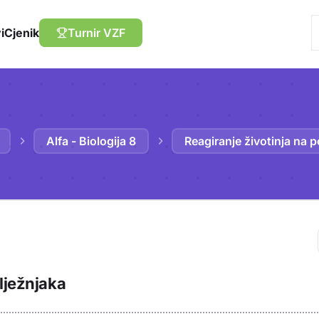
i
Cjenik
Turnir VZF
Alfa - Biologija 8
Reagiranje životinja na po
Trebaš biti prija
lježnjaka
sadržaj u bilježn