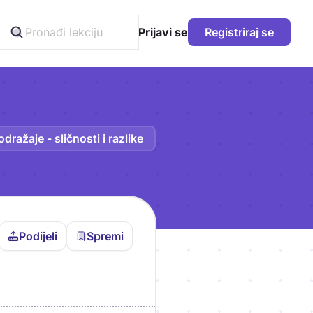
Prijavi se
Registriraj se
dražaje - sličnosti i razlike
Podijeli
Spremi
vljen da bi pohranio
icu!