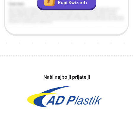
Kupi Kwizard+
Sponzori
Naši najbolji prijatelji