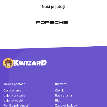
Naši prijatelji
Podnožje
Trebaš pomoć?
Kwizard
Česta pitanja
Cjenik
Uvjeti korištenja
Baza znanja
Uvjeti prodaje
Blog
Politika privatnosti
Zabavni kwizovi