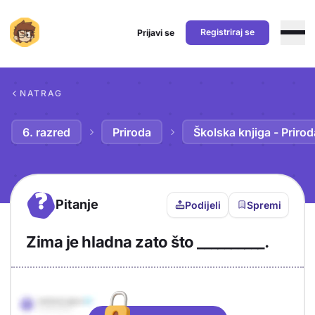
Registriraj se
Prijavi se
Preskoči na sadržaj
NATRAG
6. razred
Priroda
Školska knjiga - Prirod
?
Pitanje
Podijeli
Spremi
Zima je hladna zato što __________.
Objašnjenje
Odgovor