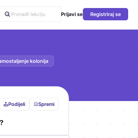
Prijavi se
Registriraj se
amostaljenje kolonija
Podijeli
Spremi
vljen da bi pohranio
a?
icu!