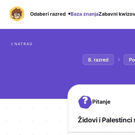
Odaberi razred
Baza znanja
Zabavni kwizov
Preskoči na sadržaj
NATRAG
8. razred
Po
?
Pitanje
Židovi i Palestinci