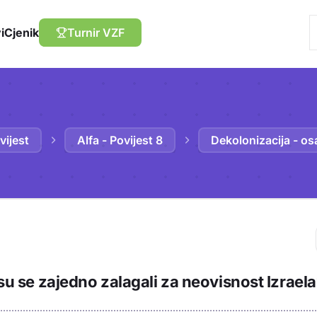
i
Cjenik
Turnir VZF
vijest
Alfa - Povijest 8
Dekolonizacija - os
Trebaš biti prija
 su se zajedno zalagali za neovisnost Izrael
sadržaj u bilježn