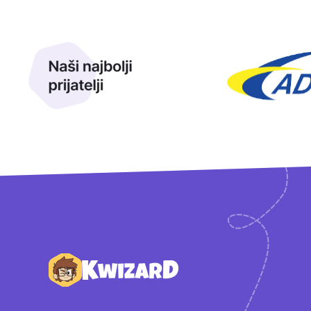
Naši najbolji prijatelji
Naši prijatelji
Podnožje