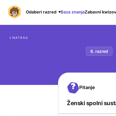
Odaberi razred
Baza znanja
Zabavni kwizov
Preskoči na sadržaj
NATRAG
6. razred
?
Pitanje
Ženski spolni sus