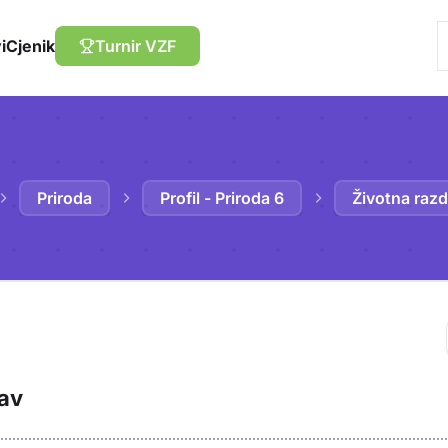
i
Cjenik
Turnir VZF
Priroda
Profil - Priroda 6
Životna razd
Trebaš biti prija
tav
sadržaj u bilježn