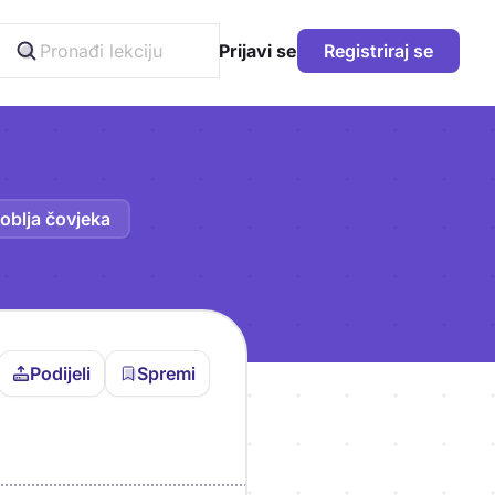
Prijavi se
Registriraj se
oblja čovjeka
Podijeli
Spremi
vljen da bi pohranio
icu!