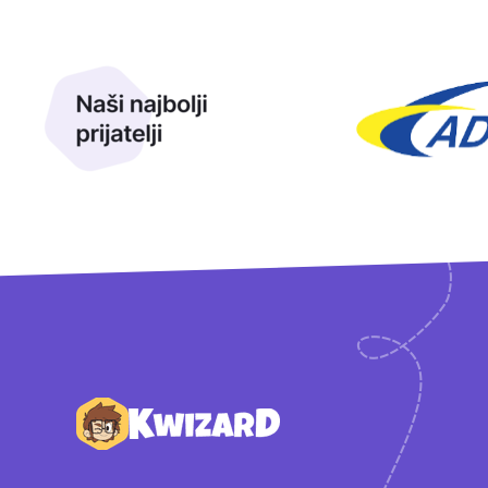
Naši najbolji prijatelji
Naši prijatelji
Podnožje