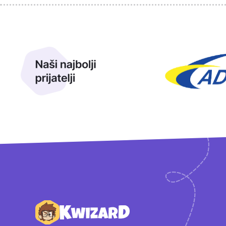
Sponzori
Naši najbolji prijatelji
Naši prijatelji
Podnožje