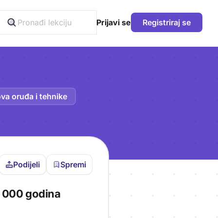
Prijavi se
Registriraj se
va oruđa i tehnike
Podijeli
Spremi
vljen da bi pohranio
29 000 godina
icu!