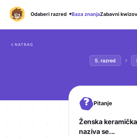
Odaberi razred
Baza znanja
Zabavni kwizov
Preskoči na sadržaj
NATRAG
5. razred
?
Pitanje
Ženska keramička f
naziva se...