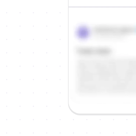
Objašnjenje
Odgovor