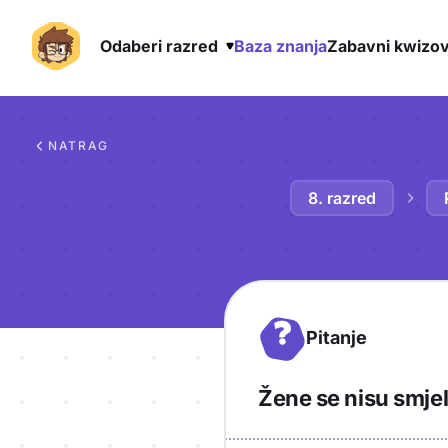
Odaberi razred
Baza znanja
Zabavni kwizov
Preskoči na sadržaj
NATRAG
8. razred
?
Pitanje
Žene se nisu smjel