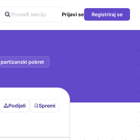
Prijavi se
Registriraj se
i partizanski pokret
Podijeli
Spremi
vljen da bi pohranio
icu!