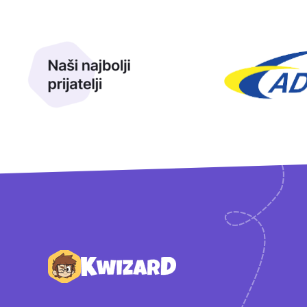
Naši najbolji prijatelji
Naši prijatelji
Podnožje