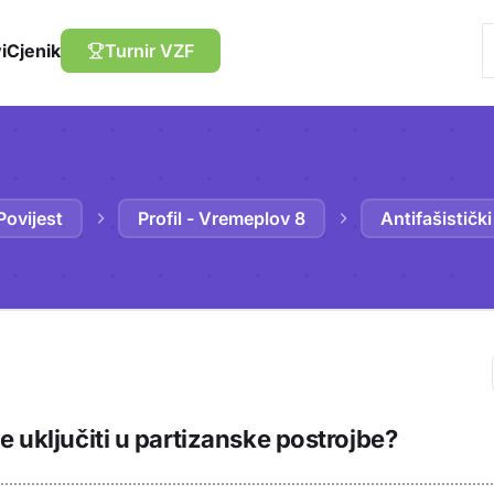
i
Cjenik
Turnir VZF
Povijest
Profil - Vremeplov 8
Antifašističk
Trebaš biti prija
e uključiti u partizanske postrojbe?
sadržaj u bilježn