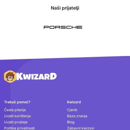
Naši prijatelji
Podnožje
Trebaš pomoć?
Kwizard
Česta pitanja
Cjenik
Uvjeti korištenja
Baza znanja
Uvjeti prodaje
Blog
Politika privatnosti
Zabavni kwizovi