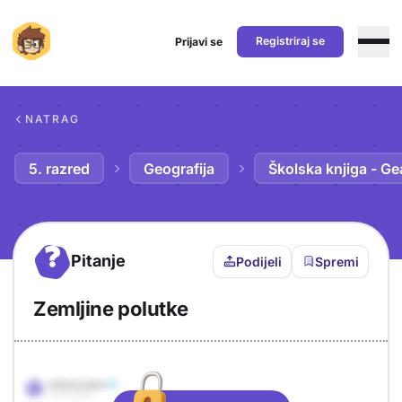
Registriraj se
Prijavi se
Preskoči na sadržaj
NATRAG
5. razred
Geografija
Školska knjiga - Ge
?
Pitanje
Podijeli
Spremi
Zemljine polutke
Objašnjenje
Odgovor