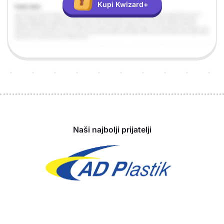
Kupi Kwizard+
Sponzori
Naši najbolji prijatelji