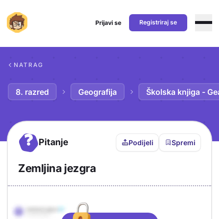
Registriraj se
Prijavi se
Preskoči na sadržaj
NATRAG
8. razred
Geografija
Školska knjiga - Ge
?
Pitanje
Podijeli
Spremi
Zemljina jezgra
Objašnjenje
Odgovor