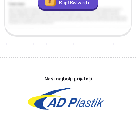
Kupi Kwizard+
Sponzori
Naši najbolji prijatelji