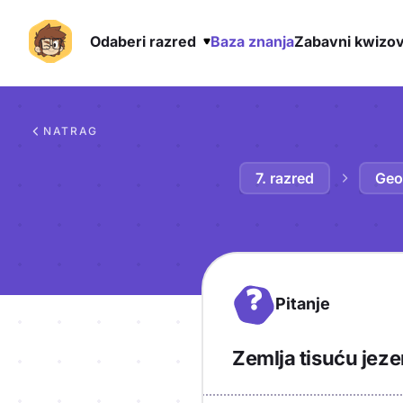
Odaberi razred
Baza znanja
Zabavni kwizov
Preskoči na sadržaj
NATRAG
7. razred
Geo
?
Pitanje
Zemlja tisuću jeze