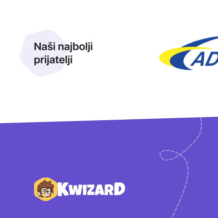
Naši najbolji prijatelji
Naši prijatelji
Podnožje