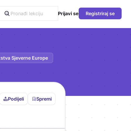
Prijavi se
Registriraj se
tstva Sjeverne Europe
Podijeli
Spremi
vljen da bi pohranio
icu!