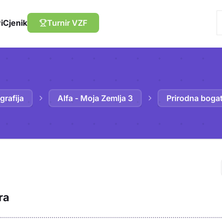
i
Cjenik
Turnir VZF
grafija
Alfa - Moja Zemlja 3
Prirodna boga
Trebaš biti prija
ra
sadržaj u bilježn