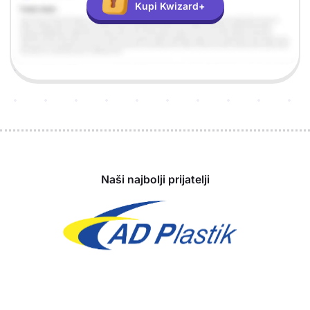
Kupi Kwizard+
Sponzori
Naši najbolji prijatelji