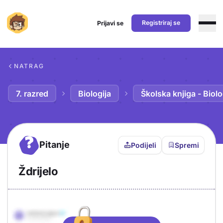
Registriraj se
Prijavi se
Preskoči na sadržaj
NATRAG
7. razred
Biologija
Školska knjiga - Biolo
?
Pitanje
Podijeli
Spremi
Ždrijelo
Objašnjenje
Odgovor