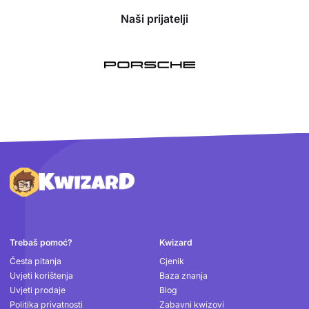
Naši prijatelji
Podnožje
Trebaš pomoć?
Kwizard
Česta pitanja
Cjenik
Uvjeti korištenja
Baza znanja
Uvjeti prodaje
Blog
Politika privatnosti
Zabavni kwizovi