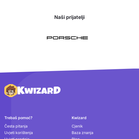
Naši prijatelji
Podnožje
Trebaš pomoć?
Kwizard
Česta pitanja
Cjenik
Uvjeti korištenja
Baza znanja