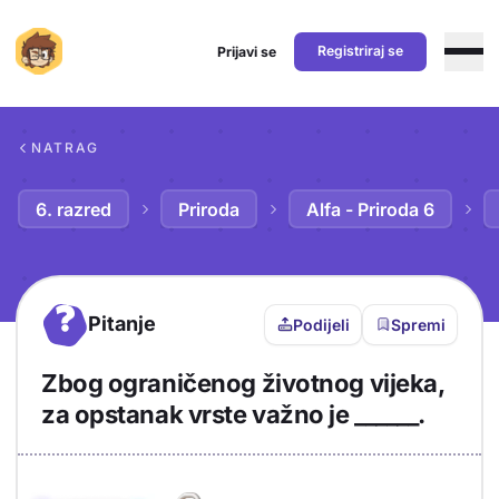
Registriraj se
Prijavi se
Preskoči na sadržaj
NATRAG
6. razred
Priroda
Alfa - Priroda 6
?
Pitanje
Podijeli
Spremi
Zbog ograničenog životnog vijeka,
za opstanak vrste važno je ______.
Objašnjenje
Odgovor