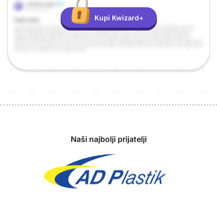
Kupi Kwizard+
Sponzori
Naši najbolji prijatelji