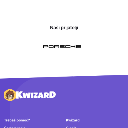
Naši prijatelji
Podnožje
Trebaš pomoć?
Kwizard
Česta pitanja
Cjenik