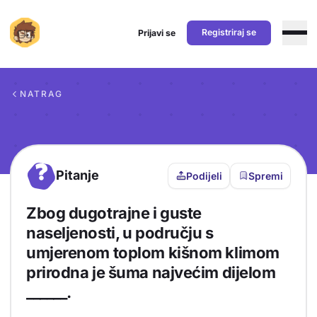
Registriraj se
Prijavi se
Preskoči na sadržaj
NATRAG
?
Pitanje
Podijeli
Spremi
Zbog dugotrajne i guste
naseljenosti, u području s
umjerenom toplom kišnom klimom
prirodna je šuma najvećim dijelom
______.