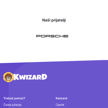
Naši prijatelji
Podnožje
Trebaš pomoć?
Kwizard
Česta pitanja
Cjenik