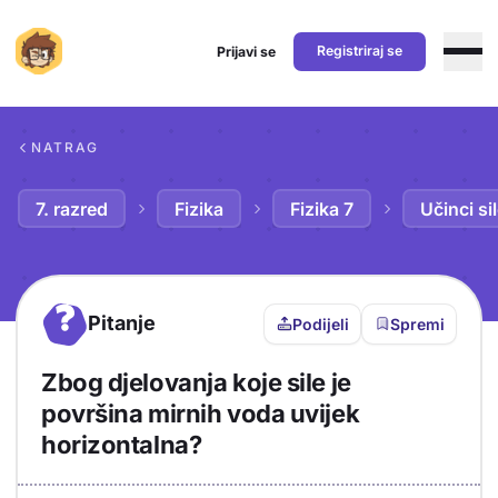
Registriraj se
Prijavi se
Preskoči na sadržaj
NATRAG
7. razred
Fizika
Fizika 7
Učinci si
?
Pitanje
Podijeli
Spremi
Zbog djelovanja koje sile je
površina mirnih voda uvijek
horizontalna?