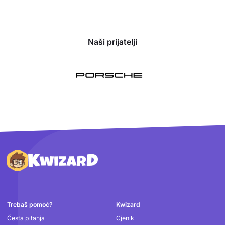
Naši prijatelji
Podnožje
Trebaš pomoć?
Kwizard
Česta pitanja
Cjenik