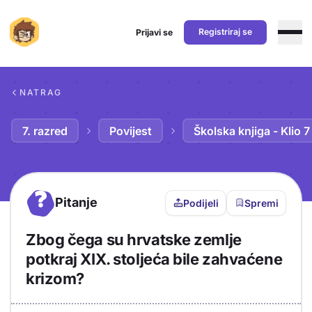
Registriraj se
Prijavi se
Preskoči na sadržaj
NATRAG
7. razred
Povijest
Školska knjiga - Klio 7
?
Pitanje
Podijeli
Spremi
Zbog čega su hrvatske zemlje
potkraj XIX. stoljeća bile zahvaćene
krizom?