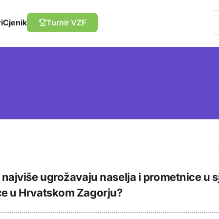
i
Cjenik
Turnir VZF
Trebaš biti prija
 najviše ugrožavaju naselja i prometnice u
sadržaj u bilježn
ce u Hrvatskom Zagorju?