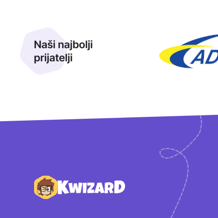
Naši najbolji prijatelji
Naši prijatelji
Podnožje