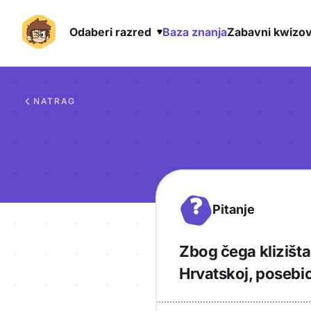
Odaberi razred
Baza znanja
Zabavni kwizov
Preskoči na sadržaj
NATRAG
?
Pitanje
Zbog čega klizišta
Hrvatskoj, posebi