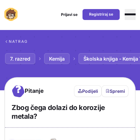
Registriraj se
Prijavi se
Preskoči na sadržaj
NATRAG
7. razred
Kemija
Školska knjiga - Kemija 
?
Pitanje
Podijeli
Spremi
Zbog čega dolazi do korozije
metala?
Objašnjenje
Odgovor