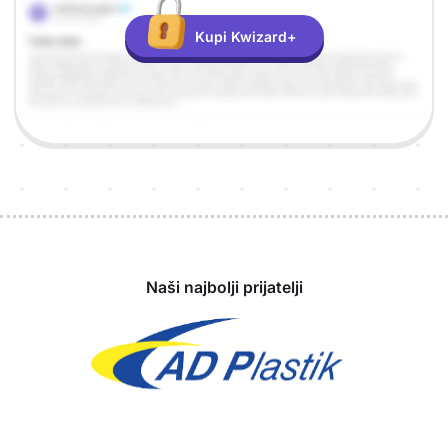
Kupi Kwizard+
Sponzori
Naši najbolji prijatelji