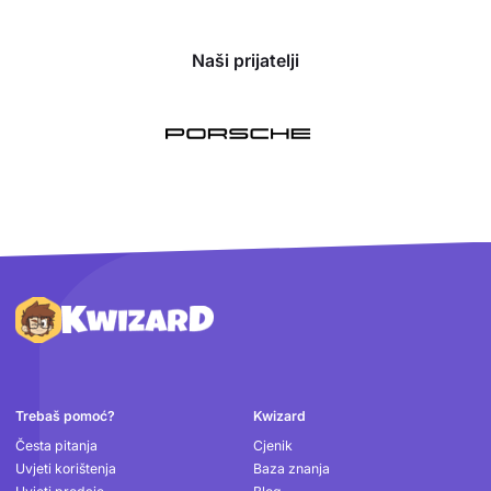
Naši prijatelji
Podnožje
Trebaš pomoć?
Kwizard
Česta pitanja
Cjenik
Uvjeti korištenja
Baza znanja