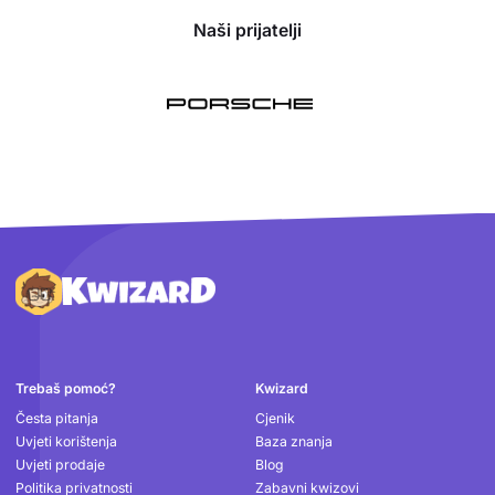
Naši prijatelji
Podnožje
Trebaš pomoć?
Kwizard
Česta pitanja
Cjenik
Uvjeti korištenja
Baza znanja
Uvjeti prodaje
Blog
Politika privatnosti
Zabavni kwizovi