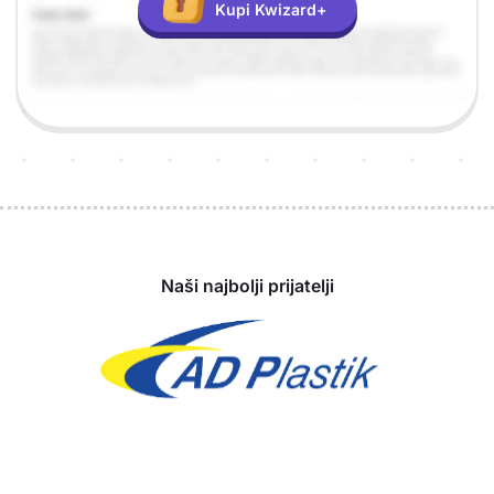
Kupi Kwizard+
Sponzori
Naši najbolji prijatelji