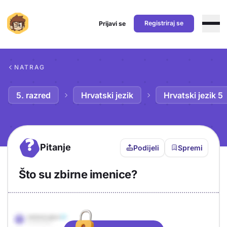
Registriraj se
Prijavi se
Preskoči na sadržaj
NATRAG
5. razred
Hrvatski jezik
Hrvatski jezik 5
?
Pitanje
Podijeli
Spremi
Što su zbirne imenice?
Objašnjenje
Odgovor