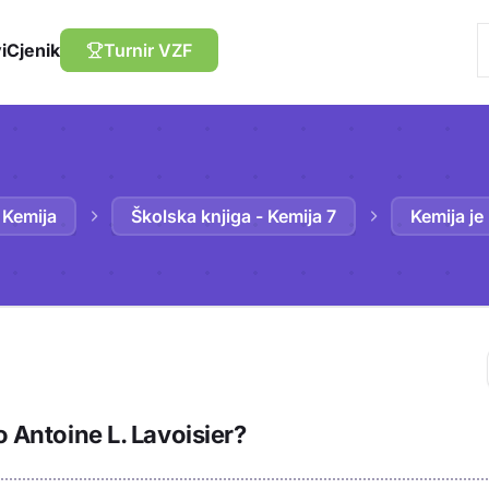
i
Cjenik
Turnir VZF
Kemija
Školska knjiga - Kemija 7
Kemija je
Trebaš biti prija
o Antoine L. Lavoisier?
sadržaj u bilježn