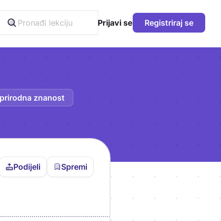
Prijavi se
Registriraj se
 prirodna znanost
Podijeli
Spremi
vljen da bi pohranio
icu!