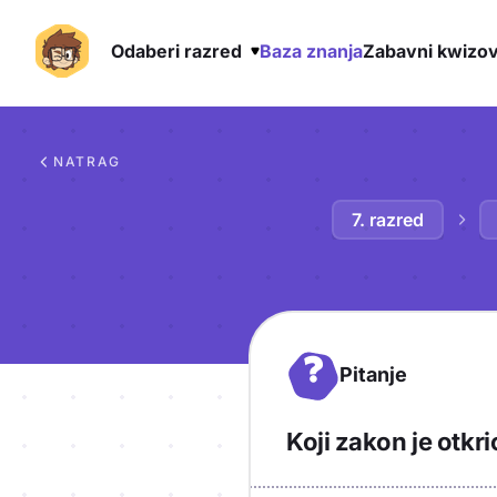
Odaberi razred
Baza znanja
Zabavni kwizov
Preskoči na sadržaj
NATRAG
7. razred
?
Pitanje
Koji zakon je otkri