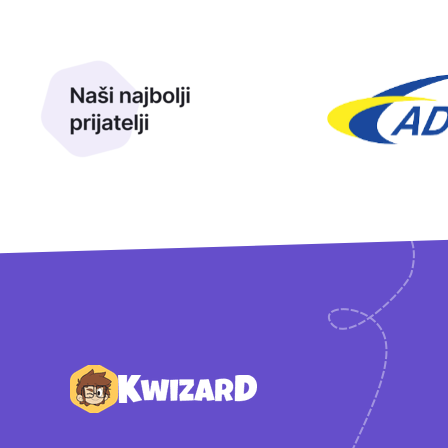
Naši najbolji prijatelji
Naši prijatelji
Podnožje