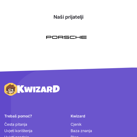
Naši prijatelji
Podnožje
Trebaš pomoć?
Kwizard
Česta pitanja
Cjenik
Uvjeti korištenja
Baza znanja