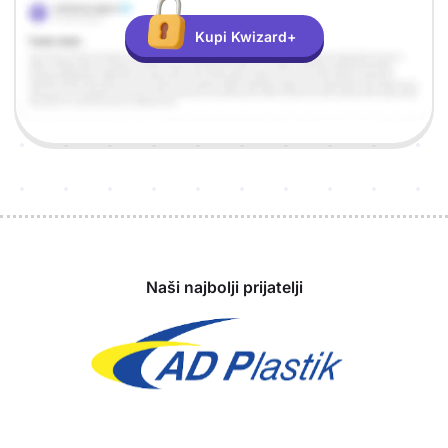
Kupi Kwizard+
Sponzori
Naši najbolji prijatelji