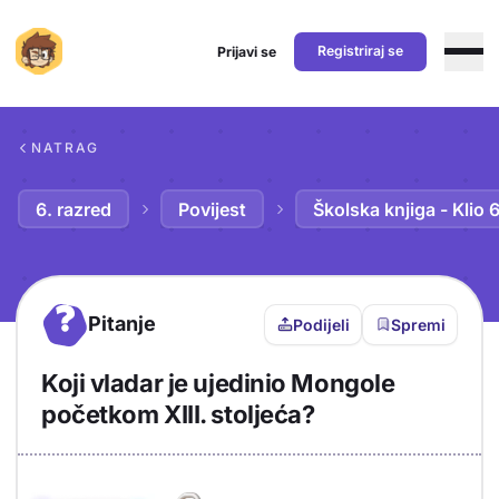
Registriraj se
Prijavi se
Preskoči na sadržaj
NATRAG
6. razred
Povijest
Školska knjiga - Klio 
?
Pitanje
Podijeli
Spremi
Koji vladar je ujedinio Mongole
početkom XIII. stoljeća?
Objašnjenje
Odgovor