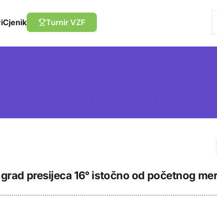
i
Cjenik
Turnir VZF
Trebaš biti prija
ki grad presijeca 16° istočno od početnog me
sadržaj u bilježn