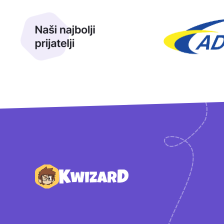
Naši najbolji prijatelji
Naši prijatelji
Podnožje