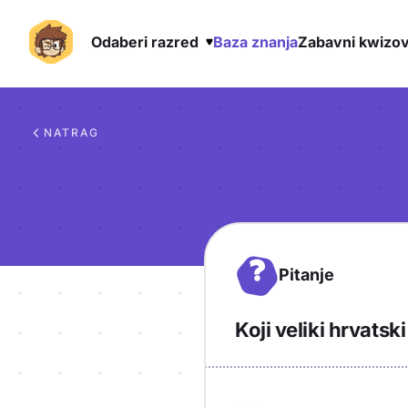
Odaberi razred
Baza znanja
Zabavni kwizov
Preskoči na sadržaj
NATRAG
?
Pitanje
Koji veliki hrvats
Objašnjenje
Odgovor