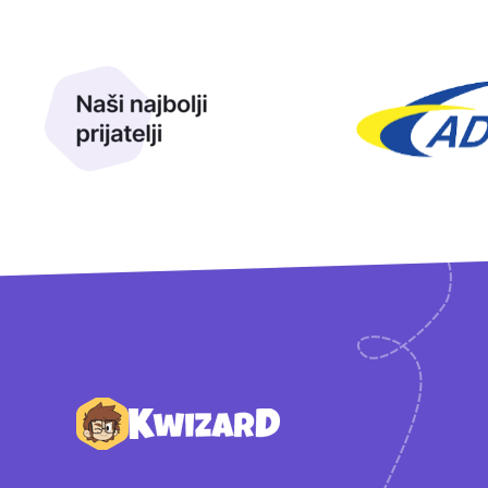
Naši najbolji prijatelji
Naši prijatelji
Podnožje