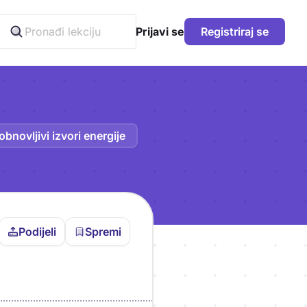
Prijavi se
Registriraj se
obnovljivi izvori energije
Podijeli
Spremi
vljen da bi pohranio
icu!