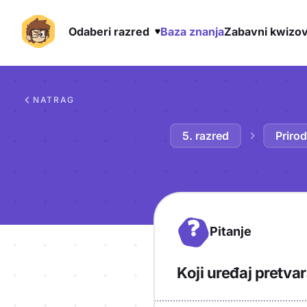
Odaberi razred
Baza znanja
Zabavni kwizov
Preskoči na sadržaj
NATRAG
5. razred
Priro
?
Pitanje
Koji uređaj pretva