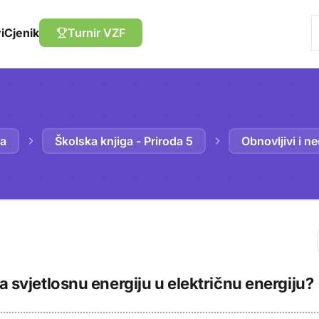
i
Cjenik
Turnir VZF
da
Školska knjiga - Priroda 5
Obnovljivi i ne
Trebaš biti prija
ra svjetlosnu energiju u električnu energiju?
sadržaj u bilježn