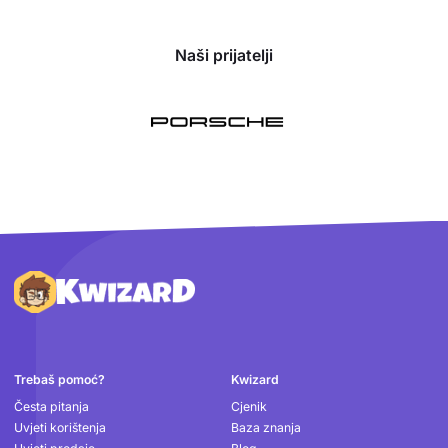
Naši prijatelji
Podnožje
Trebaš pomoć?
Kwizard
Česta pitanja
Cjenik
Uvjeti korištenja
Baza znanja