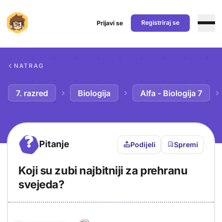
Registriraj se
Prijavi se
Preskoči na sadržaj
NATRAG
7. razred
Biologija
Alfa - Biologija 7
?
Pitanje
Podijeli
Spremi
Koji su zubi najbitniji za prehranu
svejeda?
Objašnjenje
Odgovor