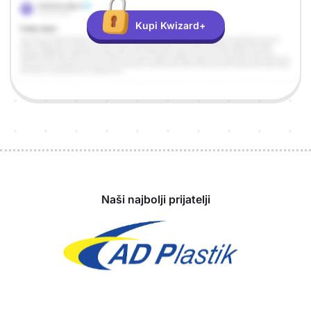
Kupi Kwizard+
Sponzori
Naši najbolji prijatelji