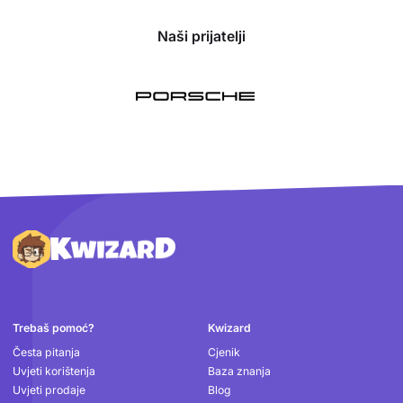
Naši prijatelji
Podnožje
Trebaš pomoć?
Kwizard
Česta pitanja
Cjenik
Uvjeti korištenja
Baza znanja
Uvjeti prodaje
Blog