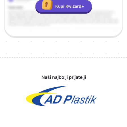
Kupi Kwizard+
Sponzori
Naši najbolji prijatelji