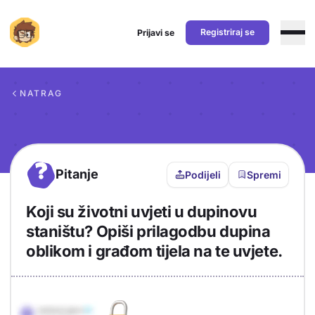
Registriraj se
Prijavi se
Preskoči na sadržaj
NATRAG
?
Pitanje
Podijeli
Spremi
Koji su životni uvjeti u dupinovu
staništu? Opiši prilagodbu dupina
oblikom i građom tijela na te uvjete.
Objašnjenje
Odgovor