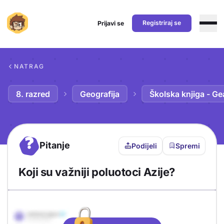
Registriraj se
Prijavi se
Preskoči na sadržaj
NATRAG
8. razred
Geografija
Školska knjiga - Ge
?
Pitanje
Podijeli
Spremi
Koji su važniji poluotoci Azije?
Objašnjenje
Odgovor