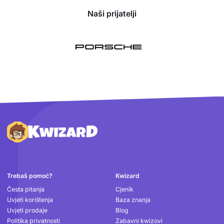
Naši prijatelji
Podnožje
Trebaš pomoć?
Kwizard
Česta pitanja
Cjenik
Uvjeti korištenja
Baza znanja
Uvjeti prodaje
Blog
Politika privatnosti
Zabavni kwizovi