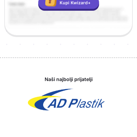
Kupi Kwizard+
Sponzori
Naši najbolji prijatelji