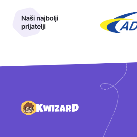
Naši najbolji prijatelji
Naši prijatelji
Podnožje