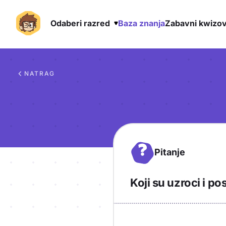
Odaberi razred
Baza znanja
Zabavni kwizov
Preskoči na sadržaj
NATRAG
?
Pitanje
Koji su uzroci i p
Objašnjenje
Odgovor