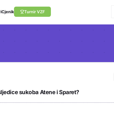
i
Cjenik
Turnir VZF
Trebaš biti prija
osljedice sukoba Atene i Sparet?
sadržaj u bilježn