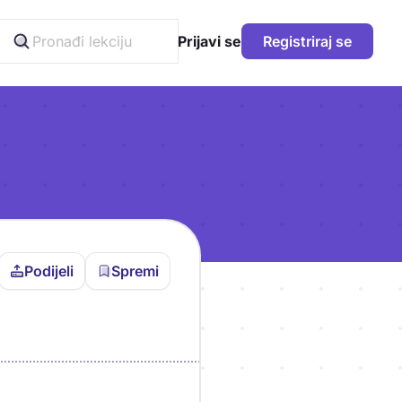
Prijavi se
Registriraj se
Podijeli
Spremi
vljen da bi pohranio
icu!