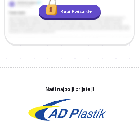
Kupi Kwizard+
Sponzori
Naši najbolji prijatelji