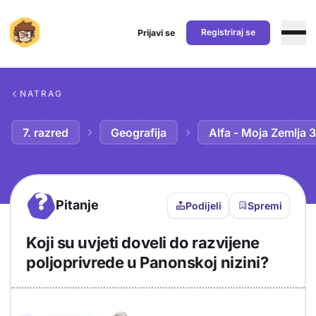
Registriraj se
Prijavi se
Preskoči na sadržaj
NATRAG
7. razred
Geografija
Alfa - Moja Zemlja 3
?
Pitanje
Podijeli
Spremi
Koji su uvjeti doveli do razvijene
poljoprivrede u Panonskoj nizini?
Objašnjenje
Odgovor