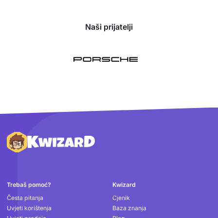
Naši prijatelji
Podnožje
Trebaš pomoć?
Kwizard
Česta pitanja
Cjenik
Uvjeti korištenja
Baza znanja