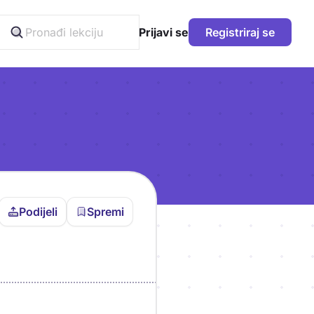
Prijavi se
Registriraj se
Podijeli
Spremi
vljen da bi pohranio
icu!