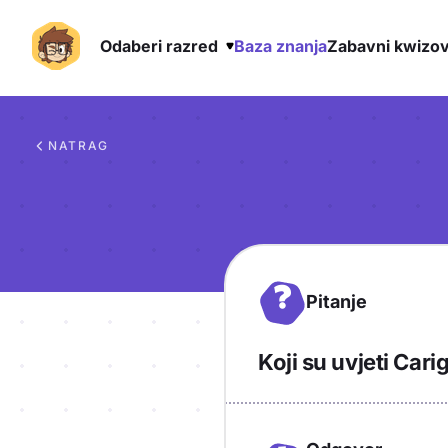
Odaberi razred
Baza znanja
Zabavni kwizov
Preskoči na sadržaj
NATRAG
?
Pitanje
Koji su uvjeti Car