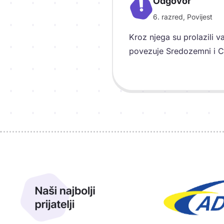
Odgovor
!
6. razred, Povijest
Objašnjenje
Kroz njega su prolazili v
povezuje Sredozemni i C
Sponzori
Naši najbolji prijatelji
Naši prijatelji