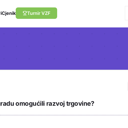
i
Cjenik
Turnir VZF
Trebaš biti prija
igradu omogućili razvoj trgovine?
sadržaj u bilježn