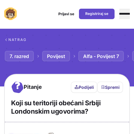
Registriraj se
Prijavi se
Preskoči na sadržaj
NATRAG
7. razred
Povijest
Alfa - Povijest 7
?
Pitanje
Podijeli
Spremi
Koji su teritoriji obećani Srbiji
Londonskim ugovorima?
Objašnjenje
Odgovor