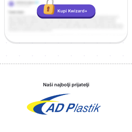
Kupi Kwizard+
Sponzori
Naši najbolji prijatelji