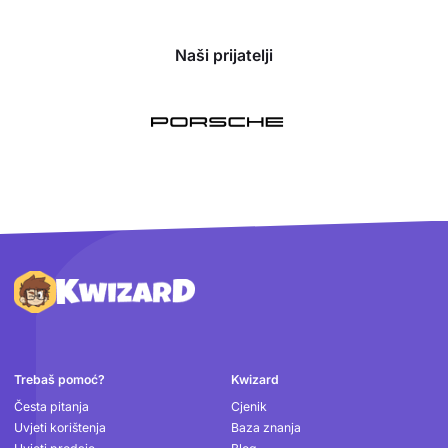
Naši prijatelji
Podnožje
Trebaš pomoć?
Kwizard
Česta pitanja
Cjenik
Uvjeti korištenja
Baza znanja