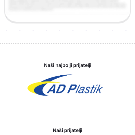
Sponzori
Naši najbolji prijatelji
Naši prijatelji