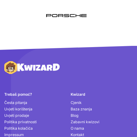
Podnožje
Trebaš pomoć?
Kwizard
Česta pitanja
Cjenik
Uvjeti korištenja
Baza znanja
Uvjeti prodaje
Blog
Politika privatnosti
Zabavni kwizovi
Politika kolačića
O nama
Impressum
Kontakt