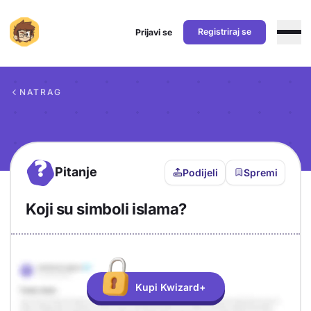
Registriraj se
Prijavi se
Preskoči na sadržaj
NATRAG
?
Pitanje
Podijeli
Spremi
Koji su simboli islama?
Objašnjenje
Odgovor
Kupi Kwizard+