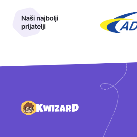
Naši najbolji prijatelji
Naši prijatelji
Podnožje