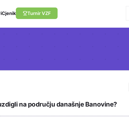
i
Cjenik
Turnir VZF
Trebaš biti prija
 uzdigli na području današnje Banovine?
sadržaj u bilježn