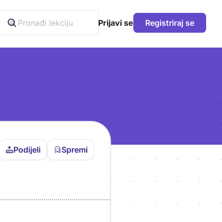
Prijavi se
Registriraj se
Podijeli
Spremi
vljen da bi pohranio
icu!