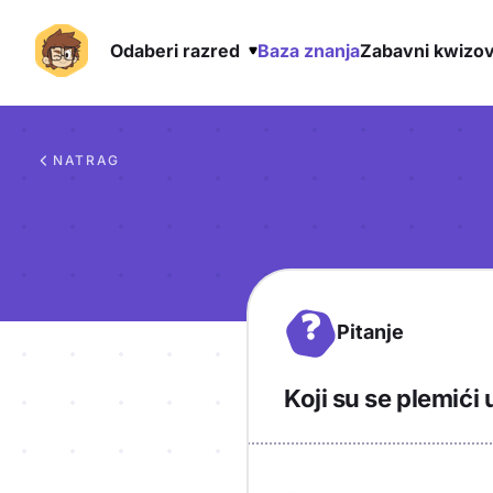
Odaberi razred
Baza znanja
Zabavni kwizov
Preskoči na sadržaj
NATRAG
?
Pitanje
Koji su se plemići
Objašnjenje
Odgovor