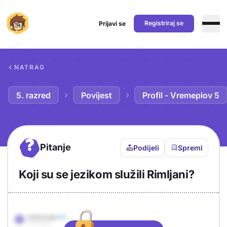
Registriraj se
Prijavi se
Preskoči na sadržaj
NATRAG
5. razred
Povijest
Profil - Vremeplov 5
?
Pitanje
Podijeli
Spremi
Koji su se jezikom služili Rimljani?
Objašnjenje
Odgovor