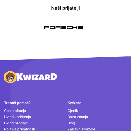
Naši prijatelji
Podnožje
Trebaš pomoć?
Kwizard
Česta pitanja
Cjenik
Uvjeti korištenja
Baza znanja
Uvjeti prodaje
Blog
Politika privatnosti
Zabavni kwizovi