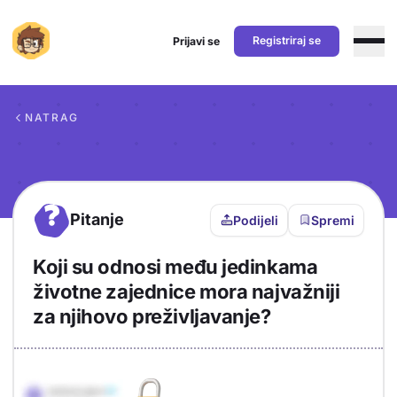
Registriraj se
Prijavi se
Preskoči na sadržaj
NATRAG
?
Pitanje
Podijeli
Spremi
Koji su odnosi među jedinkama
životne zajednice mora najvažniji
za njihovo preživljavanje?
Objašnjenje
Odgovor