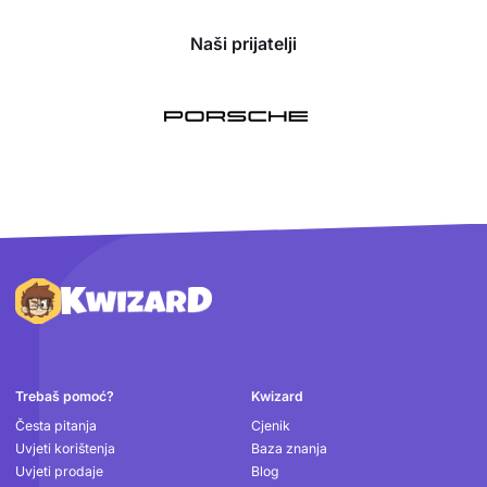
Naši prijatelji
Podnožje
Trebaš pomoć?
Kwizard
Česta pitanja
Cjenik
Uvjeti korištenja
Baza znanja
Uvjeti prodaje
Blog