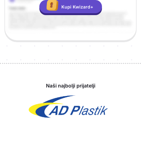
Kupi Kwizard+
Sponzori
Naši najbolji prijatelji