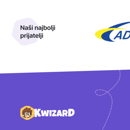
Naši najbolji prijatelji
Naši prijatelji
Podnožje