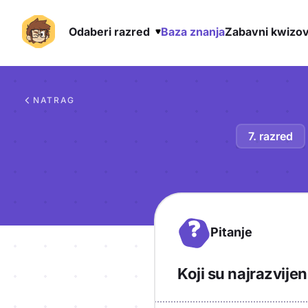
Odaberi razred
Baza znanja
Zabavni kwizov
Preskoči na sadržaj
NATRAG
7. razred
?
Pitanje
Koji su najrazvijen