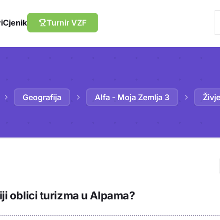
i
Cjenik
Turnir VZF
Geografija
Alfa - Moja Zemlja 3
Živj
Trebaš biti prija
iji oblici turizma u Alpama?
sadržaj u bilježn