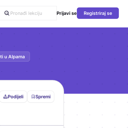
Prijavi se
Registriraj se
eti u Alpama
Podijeli
Spremi
vljen da bi pohranio
icu!