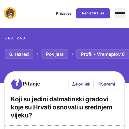
Registriraj se
Prijavi se
Preskoči na sadržaj
NATRAG
6. razred
Povijest
Profil - Vremeplov 6
?
Pitanje
Podijeli
Spremi
Koji su jedini dalmatinski gradovi
koje su Hrvati osnovali u srednjem
vijeku?