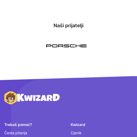
Naši prijatelji
Podnožje
Trebaš pomoć?
Kwizard
Česta pitanja
Cjenik