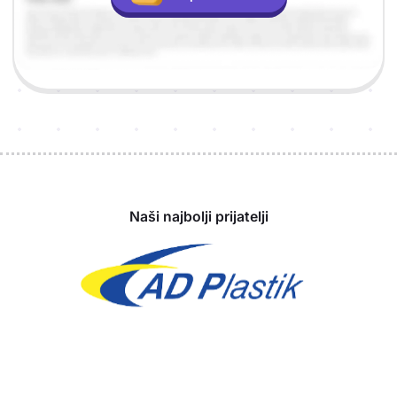
Sponzori
Naši najbolji prijatelji