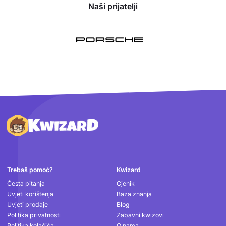
Naši prijatelji
Podnožje
Trebaš pomoć?
Kwizard
Česta pitanja
Cjenik
Uvjeti korištenja
Baza znanja
Uvjeti prodaje
Blog
Politika privatnosti
Zabavni kwizovi
Politika kolačića
O nama