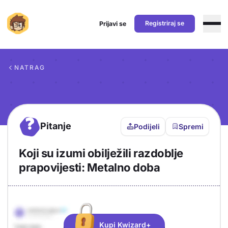
Registriraj se
Prijavi se
Preskoči na sadržaj
NATRAG
?
Pitanje
Podijeli
Spremi
Koji su izumi obilježili razdoblje
prapovijesti: Metalno doba
Objašnjenje
Odgovor
Kupi Kwizard+