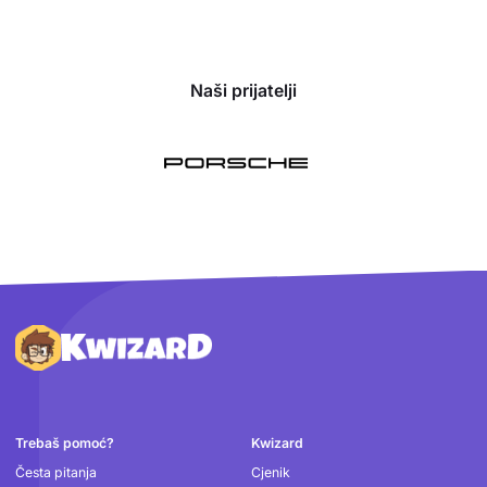
Naši prijatelji
Podnožje
Trebaš pomoć?
Kwizard
Česta pitanja
Cjenik