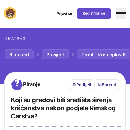
Registriraj se
Prijavi se
Preskoči na sadržaj
NATRAG
6. razred
Povijest
Profil - Vremeplov 6
?
Pitanje
Podijeli
Spremi
Koji su gradovi bili središta širenja
kršćanstva nakon podjele Rimskog
Carstva?