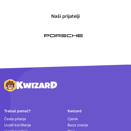
Naši prijatelji
Podnožje
Trebaš pomoć?
Kwizard
Česta pitanja
Cjenik
Uvjeti korištenja
Baza znanja