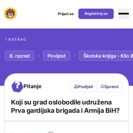
Registriraj se
Prijavi se
Preskoči na sadržaj
NATRAG
8. razred
Povijest
Školska knjiga - Klio 
?
Pitanje
Podijeli
Spremi
Koji su grad oslobodile udružena
Prva gardijska brigada i Armija BiH?
Objašnjenje
Odgovor