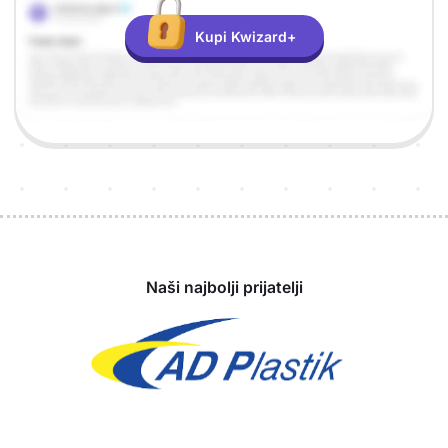
Kupi Kwizard+
Sponzori
Naši najbolji prijatelji