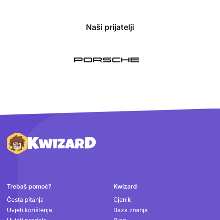
Naši prijatelji
Podnožje
Trebaš pomoć?
Kwizard
Česta pitanja
Cjenik
Uvjeti korištenja
Baza znanja