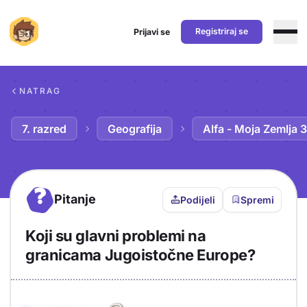
Registriraj se
Prijavi se
Preskoči na sadržaj
NATRAG
7. razred
Geografija
Alfa - Moja Zemlja 3
?
Pitanje
Podijeli
Spremi
Koji su glavni problemi na
granicama Jugoistočne Europe?
Objašnjenje
Odgovor