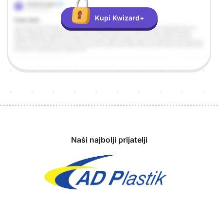
Kupi Kwizard+
Sponzori
Naši najbolji prijatelji