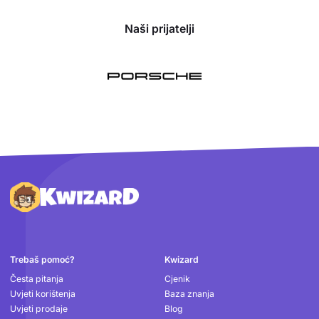
Naši prijatelji
Podnožje
Trebaš pomoć?
Kwizard
Česta pitanja
Cjenik
Uvjeti korištenja
Baza znanja
Uvjeti prodaje
Blog