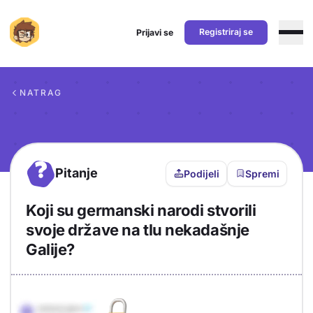
Registriraj se
Prijavi se
Preskoči na sadržaj
NATRAG
?
Pitanje
Podijeli
Spremi
Koji su germanski narodi stvorili
svoje države na tlu nekadašnje
Galije?
Objašnjenje
Odgovor