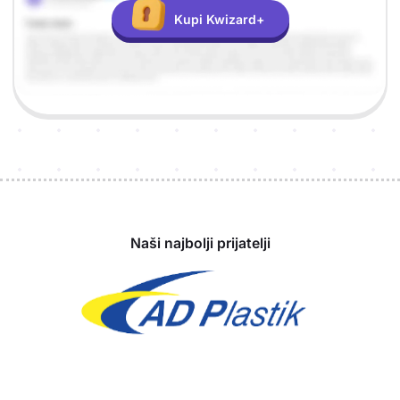
Kupi Kwizard+
Sponzori
Naši najbolji prijatelji