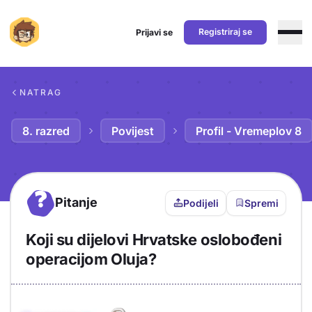
Registriraj se
Prijavi se
Preskoči na sadržaj
NATRAG
8. razred
Povijest
Profil - Vremeplov 8
?
Pitanje
Podijeli
Spremi
Koji su dijelovi Hrvatske oslobođeni
operacijom Oluja?
Objašnjenje
Odgovor