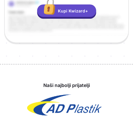
Kupi Kwizard+
Sponzori
Naši najbolji prijatelji