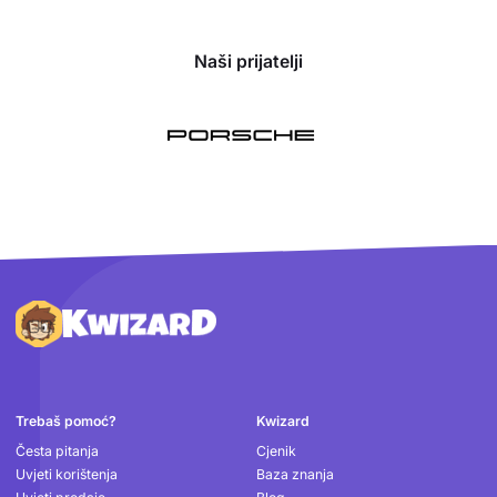
Naši prijatelji
Podnožje
Trebaš pomoć?
Kwizard
Česta pitanja
Cjenik
Uvjeti korištenja
Baza znanja