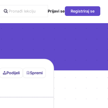
Prijavi se
Registriraj se
Podijeli
Spremi
vljen da bi pohranio
icu!