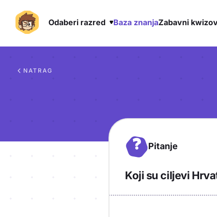
Odaberi razred
Baza znanja
Zabavni kwizov
Preskoči na sadržaj
NATRAG
?
Pitanje
Koji su ciljevi H
Objašnjenje
Odgovor