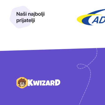
Naši najbolji prijatelji
Naši prijatelji
Podnožje