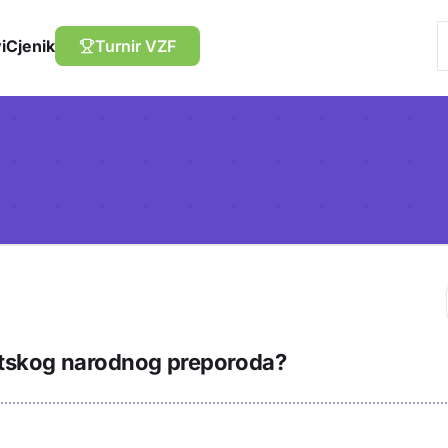
i
Cjenik
Turnir VZF
Trebaš biti prija
rvatskog narodnog preporoda?
sadržaj u bilježn