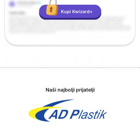
Kupi Kwizard+
Sponzori
Naši najbolji prijatelji