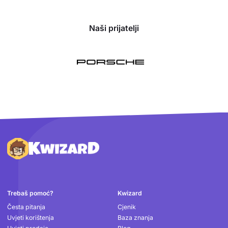
Naši prijatelji
Podnožje
Trebaš pomoć?
Kwizard
Česta pitanja
Cjenik
Uvjeti korištenja
Baza znanja