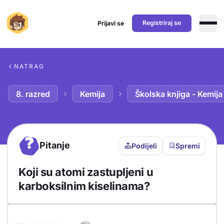
Registriraj se
Prijavi se
Preskoči na sadržaj
NATRAG
8. razred
Kemija
Školska knjiga - Kemija
?
Pitanje
Podijeli
Spremi
Koji su atomi zastupljeni u
karboksilnim kiselinama?
Objašnjenje
Odgovor