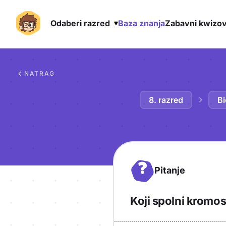
Odaberi razred
Baza znanja
Zabavni kwizov
Preskoči na sadržaj
NATRAG
8. razred
Bi
?
Pitanje
Koji spolni kromo