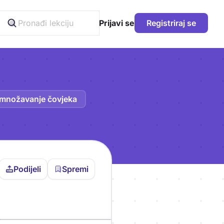
Prijavi se
Registriraj se
azmnožavanje čovjeka
Podijeli
Spremi
vljen da bi pohranio
icu!