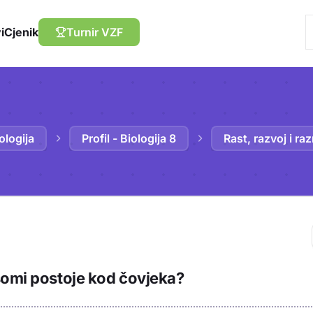
i
Cjenik
Turnir VZF
ologija
Profil - Biologija 8
Rast, razvoj i r
Trebaš biti prija
somi postoje kod čovjeka?
sadržaj u bilježn