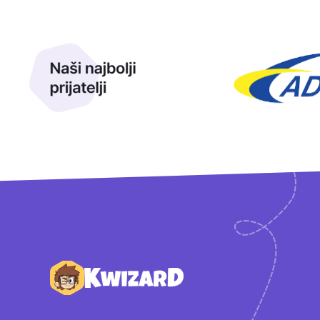
Naši najbolji prijatelji
Naši prijatelji
Podnožje