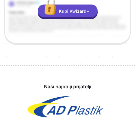
Kupi Kwizard+
Sponzori
Naši najbolji prijatelji