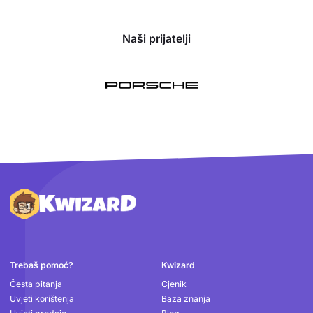
Naši prijatelji
Podnožje
Trebaš pomoć?
Kwizard
Česta pitanja
Cjenik
Uvjeti korištenja
Baza znanja