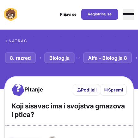
Registriraj se
Prijavi se
Preskoči na sadržaj
NATRAG
8. razred
Biologija
Alfa - Biologija 8
?
Pitanje
Podijeli
Spremi
Koji sisavac ima i svojstva gmazova
i ptica?
Objašnjenje
Odgovor