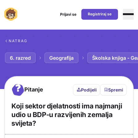
Registriraj se
Prijavi se
Preskoči na sadržaj
NATRAG
6. razred
Geografija
Školska knjiga - Ge
?
Pitanje
Podijeli
Spremi
Koji sektor djelatnosti ima najmanji
udio u BDP-u razvijenih zemalja
svijeta?