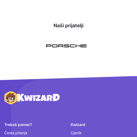
Naši prijatelji
Podnožje
Trebaš pomoć?
Kwizard
Česta pitanja
Cjenik