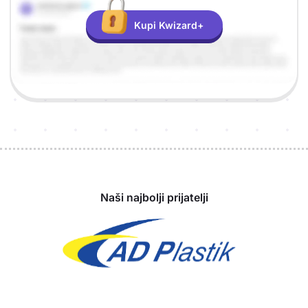
Kupi Kwizard+
Sponzori
Naši najbolji prijatelji