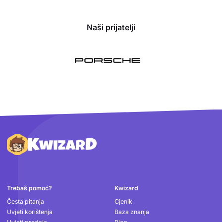
Naši prijatelji
Podnožje
Trebaš pomoć?
Kwizard
Česta pitanja
Cjenik
Uvjeti korištenja
Baza znanja