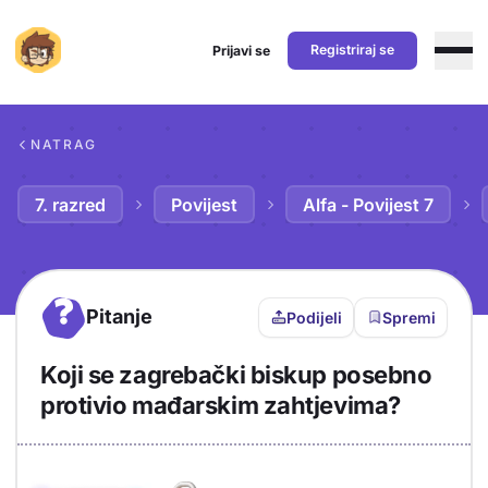
Registriraj se
Prijavi se
Preskoči na sadržaj
NATRAG
7. razred
Povijest
Alfa - Povijest 7
?
Pitanje
Podijeli
Spremi
Koji se zagrebački biskup posebno
protivio mađarskim zahtjevima?
Objašnjenje
Odgovor